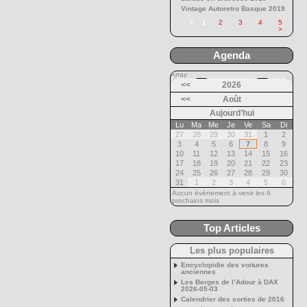
Vintage Autoretro Basque 2019
<
1
2
3
4
5
>
Agenda
Array
<<
2026
<<
Août
Aujourd’hui
Lu
Ma
Me
Je
Ve
Sa
Di
27
28
29
30
31
1
2
3
4
5
6
7
8
9
10
11
12
13
14
15
16
17
18
19
20
21
22
23
24
25
26
27
28
29
30
31
1
2
3
4
5
6
Aucun évènement à venir les 6
prochains mois
Top Articles
Les plus populaires
Encyclopidie des voitures
anciennes
Les Berges de l’Adour à DAX
2026-05-03
Calendrier des sorties de 2016