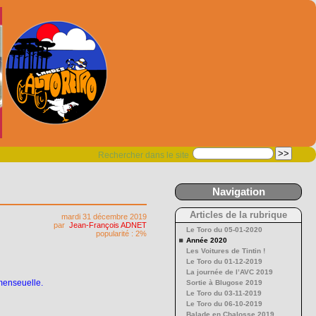
Rechercher dans le site
Navigation
Articles de la rubrique
mardi 31 décembre 2019
par
Jean-François ADNET
Le Toro du 05-01-2020
popularité : 2%
Année 2020
Les Voitures de Tintin !
Le Toro du 01-12-2019
La journée de l’AVC 2019
menseuelle.
Sortie à Blugose 2019
Le Toro du 03-11-2019
Le Toro du 06-10-2019
Balade en Chalosse 2019