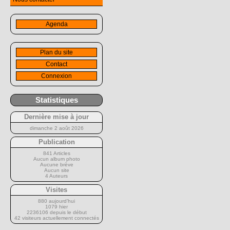
Agenda
Plan du site
Contact
Connexion
Statistiques
Dernière mise à jour
dimanche 2 août 2026
Publication
841 Articles
Aucun album photo
Aucune brève
Aucun site
4 Auteurs
Visites
880 aujourd’hui
1079 hier
2236106 depuis le début
42 visiteurs actuellement connectés