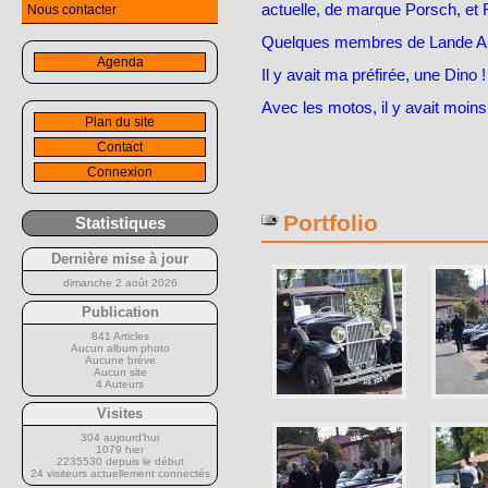
actuelle, de marque Porsch, et Fe
Nous contacter
Quelques membres de Lande Auto
Agenda
Il y avait ma préfirée, une Dino !
Avec les motos, il y avait moin
Plan du site
Contact
Connexion
Portfolio
Statistiques
Dernière mise à jour
dimanche 2 août 2026
Publication
841 Articles
Aucun album photo
Aucune brève
Aucun site
4 Auteurs
Visites
304 aujourd’hui
1079 hier
2235530 depuis le début
24 visiteurs actuellement connectés