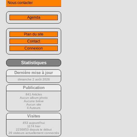
Nous contacter
Agenda
Plan du site
Contact
Connexion
Statistiques
Dernière mise à jour
dimanche 2 août 2026
Publication
841 Articles
Aucun album photo
Aucune brève
Aucun site
4 Auteurs
Visites
453 aujourd’hui
1174 hier
2236853 depuis le début
26 visiteurs actuellement connectés