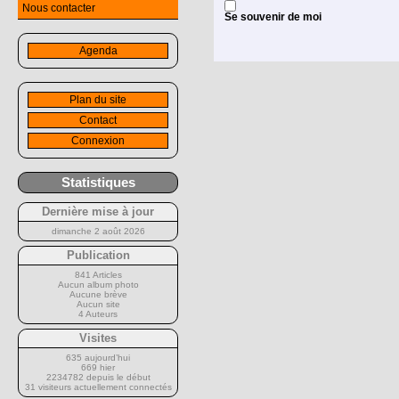
Nous contacter
Se souvenir de moi
Agenda
Plan du site
Contact
Connexion
Statistiques
Dernière mise à jour
dimanche 2 août 2026
Publication
841 Articles
Aucun album photo
Aucune brève
Aucun site
4 Auteurs
Visites
635 aujourd’hui
669 hier
2234782 depuis le début
31 visiteurs actuellement connectés