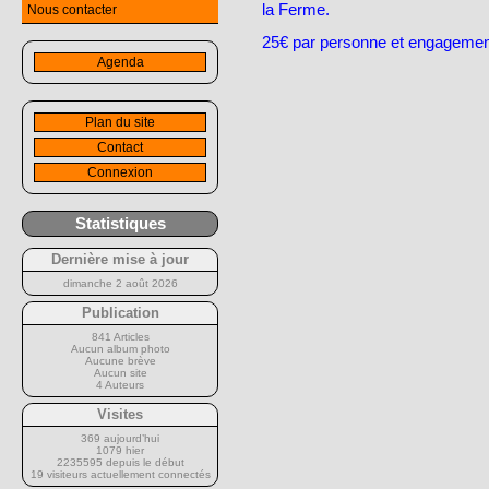
la Ferme.
Nous contacter
25€ par personne et engagement
Agenda
Plan du site
Contact
Connexion
Statistiques
Dernière mise à jour
dimanche 2 août 2026
Publication
841 Articles
Aucun album photo
Aucune brève
Aucun site
4 Auteurs
Visites
369 aujourd’hui
1079 hier
2235595 depuis le début
19 visiteurs actuellement connectés