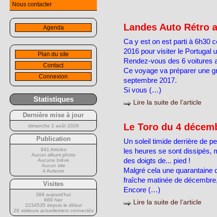
Nous contacter
Landes Auto Rétro a
Agenda
Ca y est on est parti à 6h30 
2016 pour visiter le Portugal 
Plan du site
Rendez-vous des 6 voitures a
Contact
Ce voyage va préparer une gr
Connexion
septembre 2017.
Si vous (…)
Statistiques
Lire la suite de l’article
Dernière mise à jour
Le Toro du 4 décem
dimanche 2 août 2026
Publication
Un soleil timide derrière de p
841 Articles
les heures se sont dissipés, m
Aucun album photo
des doigts de... pied !
Aucune brève
Aucun site
Malgré cela une quarantaine 
4 Auteurs
fraîche matinée de décembre, i
Visites
Encore (…)
388 aujourd’hui
669 hier
Lire la suite de l’article
2234535 depuis le début
26 visiteurs actuellement connectés