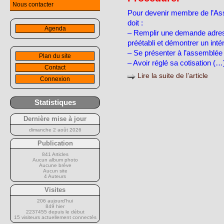
Nous contacter
Pour devenir membre de l’Asso
doit :
Agenda
– Remplir une demande adres
préétabli et démontrer un intér
– Se présenter à l’assemblée
Plan du site
– Avoir réglé sa cotisation (…
Contact
Lire la suite de l’article
Connexion
Statistiques
Dernière mise à jour
dimanche 2 août 2026
Publication
841 Articles
Aucun album photo
Aucune brève
Aucun site
4 Auteurs
Visites
206 aujourd’hui
849 hier
2237455 depuis le début
15 visiteurs actuellement connectés