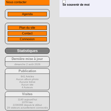
Nous contacter
Se souvenir de moi
Agenda
Plan du site
Contact
Connexion
Statistiques
Dernière mise à jour
dimanche 2 août 2026
Publication
841 Articles
Aucun album photo
Aucune brève
Aucun site
4 Auteurs
Visites
1140 aujourd’hui
1079 hier
2236366 depuis le début
29 visiteurs actuellement connectés